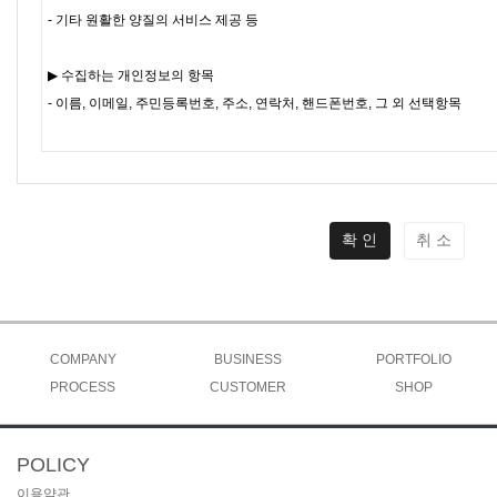
확 인
취 소
COMPANY
BUSINESS
PORTFOLIO
PROCESS
인사말
CUSTOMER
제품종류
시공사례
SHOP
유리&프레임
조직도
수주현황
오시는길
공지사항
POLICY
질문과답변
이용약관