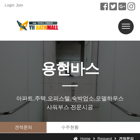
Login
Join
용현바스
아파트,주택,오피스텔,숙박업소,모델하우스
샤워부스 전문시공
견적문의
수주현황
Home
Request
견적문의